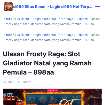
sl999 Situs Resmi - Login sl999 Hot Terpercaya ⚡
sl999 Situs Resmi - Login sl999 Hot Terpercaya ⚡
›
Resmi
›
Ulasan
Frosty Rage: Slot Gladiator Natal yang Ramah Pemula – 898aa
sl999 Situs Resmi - Login sl999 Hot Terpercaya ⚡
›
Resmi
›
Ulasan
Frosty Rage: Slot Gladiator Natal yang Ramah Pemula – 898aa
Ulasan Frosty Rage: Slot
Gladiator Natal yang Ramah
Pemula – 898aa
02 Jul 2026
· Resmi