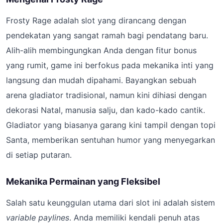
Frosty Rage adalah slot yang dirancang dengan
pendekatan yang sangat ramah bagi pendatang baru.
Alih-alih membingungkan Anda dengan fitur bonus
yang rumit, game ini berfokus pada mekanika inti yang
langsung dan mudah dipahami. Bayangkan sebuah
arena gladiator tradisional, namun kini dihiasi dengan
dekorasi Natal, manusia salju, dan kado-kado cantik.
Gladiator yang biasanya garang kini tampil dengan topi
Santa, memberikan sentuhan humor yang menyegarkan
di setiap putaran.
Mekanika Permainan yang Fleksibel
Salah satu keunggulan utama dari slot ini adalah sistem
variable paylines
. Anda memiliki kendali penuh atas