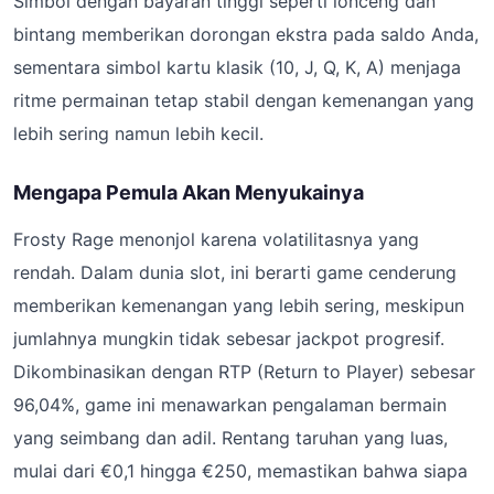
Simbol dengan bayaran tinggi seperti lonceng dan
bintang memberikan dorongan ekstra pada saldo Anda,
sementara simbol kartu klasik (10, J, Q, K, A) menjaga
ritme permainan tetap stabil dengan kemenangan yang
lebih sering namun lebih kecil.
Mengapa Pemula Akan Menyukainya
Frosty Rage menonjol karena volatilitasnya yang
rendah. Dalam dunia slot, ini berarti game cenderung
memberikan kemenangan yang lebih sering, meskipun
jumlahnya mungkin tidak sebesar jackpot progresif.
Dikombinasikan dengan RTP (Return to Player) sebesar
96,04%, game ini menawarkan pengalaman bermain
yang seimbang dan adil. Rentang taruhan yang luas,
mulai dari €0,1 hingga €250, memastikan bahwa siapa