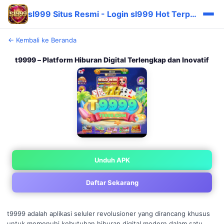
sl999 Situs Resmi - Login sl999 Hot Terpercaya ⚡
← Kembali ke Beranda
t9999 – Platform Hiburan Digital Terlengkap dan Inovatif
Unduh APK
Daftar Sekarang
t9999 adalah aplikasi seluler revolusioner yang dirancang khusus
untuk memenuhi kebutuhan hiburan digital modern dalam satu