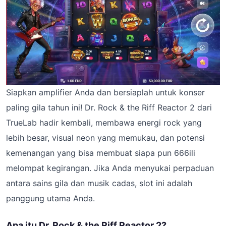
Siapkan amplifier Anda dan bersiaplah untuk konser
paling gila tahun ini! Dr. Rock & the Riff Reactor 2 dari
TrueLab hadir kembali, membawa energi rock yang
lebih besar, visual neon yang memukau, dan potensi
kemenangan yang bisa membuat siapa pun 666ili
melompat kegirangan. Jika Anda menyukai perpaduan
antara sains gila dan musik cadas, slot ini adalah
panggung utama Anda.
Apa itu Dr. Rock & the Riff Reactor 2?