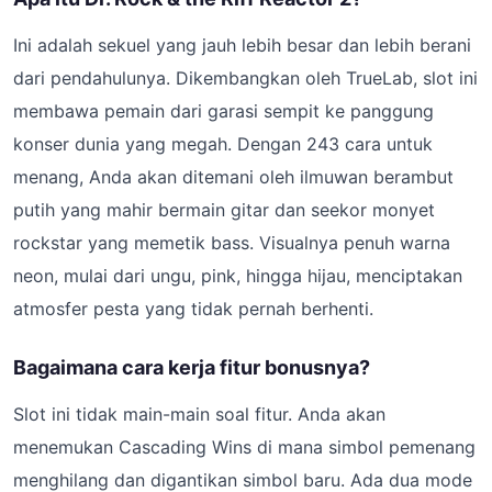
Ini adalah sekuel yang jauh lebih besar dan lebih berani
dari pendahulunya. Dikembangkan oleh TrueLab, slot ini
membawa pemain dari garasi sempit ke panggung
konser dunia yang megah. Dengan 243 cara untuk
menang, Anda akan ditemani oleh ilmuwan berambut
putih yang mahir bermain gitar dan seekor monyet
rockstar yang memetik bass. Visualnya penuh warna
neon, mulai dari ungu, pink, hingga hijau, menciptakan
atmosfer pesta yang tidak pernah berhenti.
Bagaimana cara kerja fitur bonusnya?
Slot ini tidak main-main soal fitur. Anda akan
menemukan Cascading Wins di mana simbol pemenang
menghilang dan digantikan simbol baru. Ada dua mode